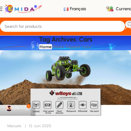
Français
Curren
Tag Archives: Cars
Home
Posts Tagged "cars"
0
edwin
Manuals
12 Juin 2025