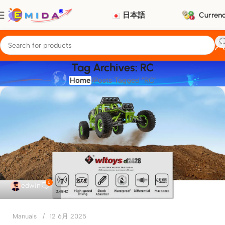
日本語
Curren
Tag Archives: RC
Home
Posts Tagged "RC"
0
edwin
Manuals
12 6月 2025