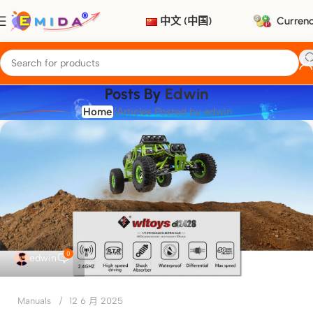
中文 (中国)
Curren
Posts By
Edwin
Home
Articles Posted by edwin
0
edwin
Manuals
12 6 月 2025