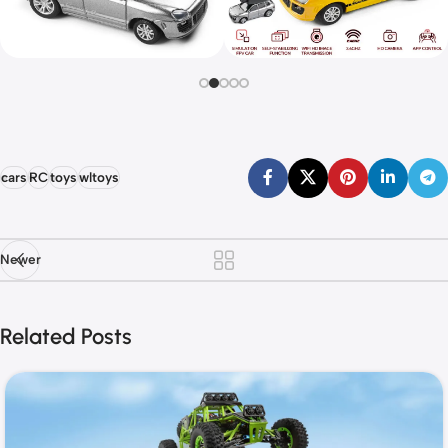
cars
RC
toys
wltoys
Newer
Related Posts