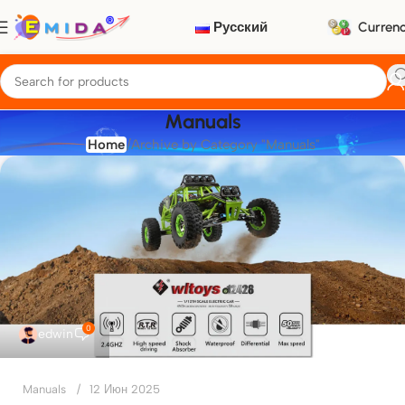
Русский
Curren
Manuals
Home
Archive by Category "Manuals"
0
edwin
Manuals
12 Июн 2025