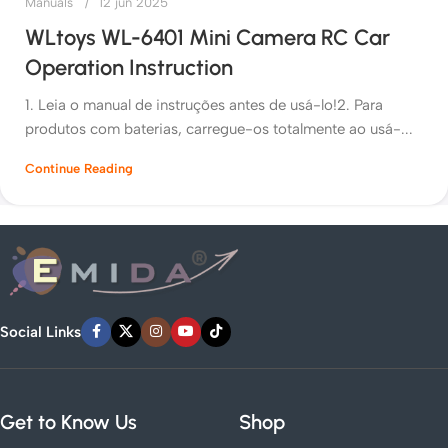
Manuals
12 jun 2025
WLtoys WL-6401 Mini Camera RC Car
Operation Instruction
1. Leia o manual de instruções antes de usá-lo!2. Para
produtos com baterias, carregue-os totalmente ao usá-...
Continue Reading
Social Links
Get to Know Us
Shop