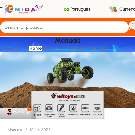
Português
Curren
Manuals
Home
Archive by Category "Manuals"
0
edwin
Manuals
12 jun 2025